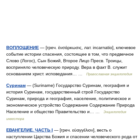
ВОПЛОЩЕНИЕ
— [греч. ἐνσάρκωσις, лат. incarnatio], ключевое
событие истории спасения, состоящее в том, что предвечное
Слово (Логос), Сын Божий, Второе Лицо Пресв. Троицы,
восприняло человеческую природу. Вера в факт В. служит
основанием христ. исповедания… …
Православная энциклопедия
Суринам
— (Suriname) Государство Суринам, география и
история Суринам, государственный строй Государство
Суринам, природа и география, население, политическое и
экономическое устройство Содержание Содержание Природа
Население и общество Правительство и… …
Энциклопедия
инвестора
ЕВАНГЕЛИЕ. ЧАСТЬ I
— [греч. εὐαγγέλιον], весть о
наступлении Царства Божия и спасении человеческого рода от