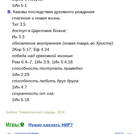
1Ин 5:1
В.
Каковы последствия духовного рождения
спасение и новая жизнь:
Тит 3:5
доступ в Царствие Божие:
Ин 3:3
обновление внутреннее (новая тварь во Христе):
2Кор 5:17; Еф 4:24
победа над греховной жизнью:
Рим 6:4–7; 1Ин 3:9; 1Ин 5:4,18
способность поступать праведно:
1Ин 2:29
способность любить друг друга:
1Ин 4:7
сохранность от зла:
1Ин 5:18
Библия: Тематический словарь
.
2014
.
Игры ⚽
Нужно сделать НИР?
родословие
рост