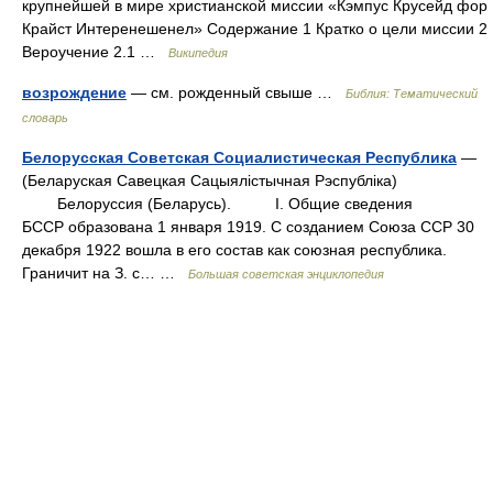
крупнейшей в мире христианской миссии «Кэмпус Крусейд фор
Крайст Интеренешенел» Содержание 1 Кратко о цели миссии 2
Вероучение 2.1 …
Википедия
возрождение
— см. рожденный свыше …
Библия: Тематический
словарь
Белорусская Советская Социалистическая Республика
—
(Беларуская Савецкая Сацыялicтычная Рэспублiкa)
Белоруссия (Беларусь). I. Общие сведения
БССР образована 1 января 1919. С созданием Союза ССР 30
декабря 1922 вошла в его состав как союзная республика.
Граничит на З. с… …
Большая советская энциклопедия