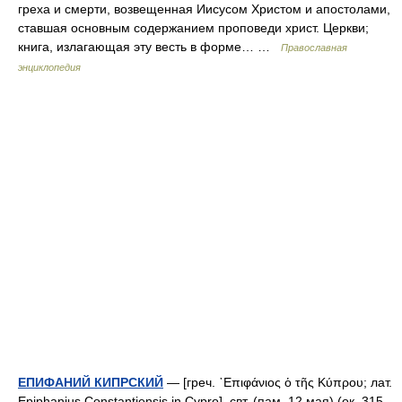
греха и смерти, возвещенная Иисусом Христом и апостолами,
ставшая основным содержанием проповеди христ. Церкви;
книга, излагающая эту весть в форме… …
Православная
энциклопедия
ЕПИФАНИЙ КИПРСКИЙ
— [греч. ᾿Επιφάνιος ὁ τῆς Κύπρου; лат.
Epiphanius Constantiensis in Cypro], свт. (пам. 12 мая) (ок. 315,