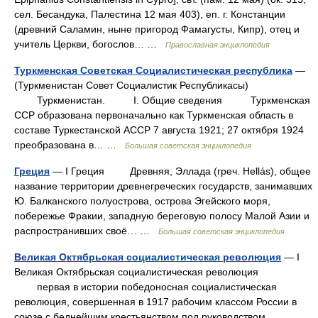
сел. Бесандука, Палестина 12 мая 403), еп. г. Констанции
(древний Саламин, ныне пригород Фамагусты, Кипр), отец и
учитель Церкви, богослов… …
Православная энциклопедия
Туркменская Советская Социалистическая республика
—
(Туркменистан Совет Социалистик Республикасы)
Туркменистан. I. Общие сведения Туркменская
ССР образована первоначально как Туркменская область в
составе Туркестанской АССР 7 августа 1921; 27 октября 1924
преобразована в… …
Большая советская энциклопедия
Греция
— I Греция Древняя, Эллада (греч. Hellás), общее
название территории древнегреческих государств, занимавших
Ю. Балканского полуострова, острова Эгейского моря,
побережье Фракии, западную береговую полосу Малой Азии и
распространивших своё… …
Большая советская энциклопедия
Великая Октябрьская социалистическая революция
— I
Великая Октябрьская социалистическая революция
первая в истории победоносная социалистическая
революция, совершенная в 1917 рабочим классом России в
союзе с беднейшим крестьянством под руководством