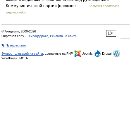
Коммунистической партии [прежнее… …
Большая советская
энциклопедия
© Академик, 2000-2026
18+
Обратная связь:
Техподдержка
,
Реклама на сайте
👣 Путешествия
Экспорт словарей на сайты
, сделанные на PHP,
Joomla,
Drupal,
WordPress, MODx.